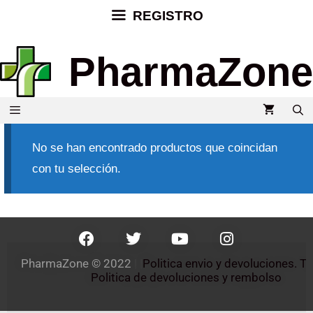
REGISTRO
PharmaZone
No se han encontrado productos que coincidan
con tu selección.
PharmaZone 
© 2022
 | |
Politica envio y devoluciones. 
Politica de devoluciones y rembolso 