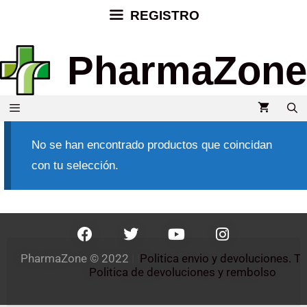
REGISTRO
PharmaZone
No se han encontrado productos que coincidan
con tu selección.
PharmaZone 
© 2022
 | |
Politica envio y devoluciones. 
Politica de devoluciones y rembolso 