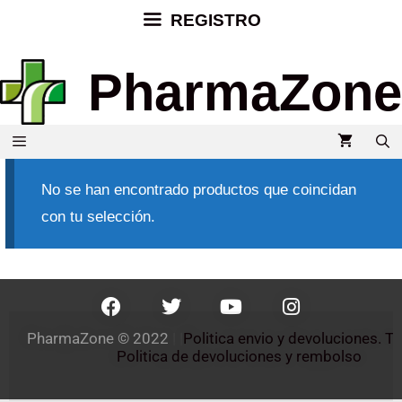
REGISTRO
PharmaZone
No se han encontrado productos que coincidan
con tu selección.
PharmaZone 
© 2022
 | |
Politica envio y devoluciones. 
Politica de devoluciones y rembolso 