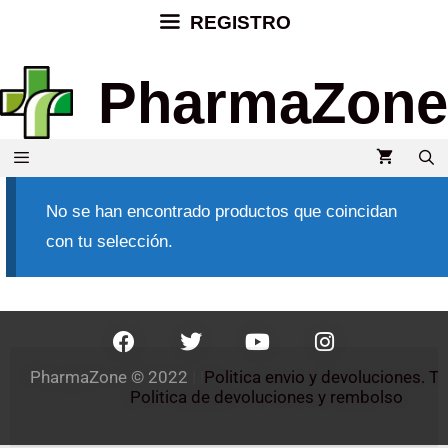
REGISTRO
PharmaZone
No se han encontrado productos que coincidan
con tu selección.
PharmaZone 
© 2022
 | |
Politica envio y devoluciones. 
Politica de devoluciones y rembolso 