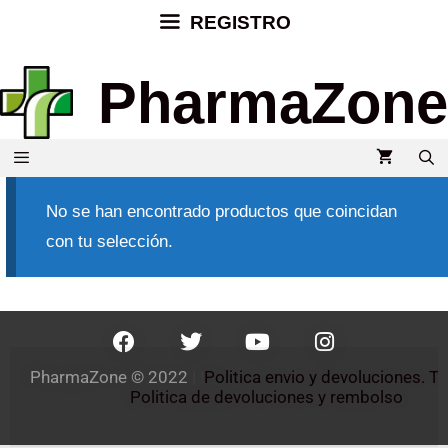
REGISTRO
PharmaZone
No se han encontrado productos que coincidan
con tu selección.
PharmaZone 
© 2022
 | |
Politica envio y devoluciones. 
Politica de devoluciones y rembolso 