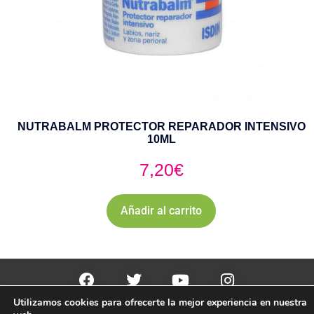
NUTRABALM PROTECTOR REPARADOR INTENSIVO
10ML
7,20
€
Añadir al carrito
Utilizamos cookies para ofrecerte la mejor experiencia en nuestra
PharmaZone 
© 2022
 | |
Politica envio y devoluciones. 