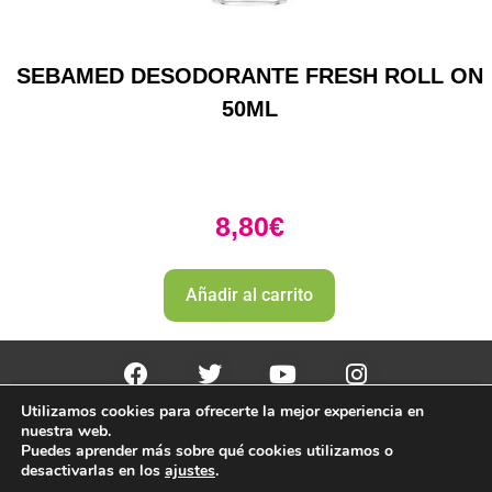
SEBAMED DESODORANTE FRESH ROLL ON
50ML
8,80
€
Añadir al carrito
Utilizamos cookies para ofrecerte la mejor experiencia en
PharmaZone 
© 2022
 | |
Politica envio y devoluciones. 
nuestra web.
Politica de devoluciones y rembolso 
Puedes aprender más sobre qué cookies utilizamos o
desactivarlas en los
ajustes
.