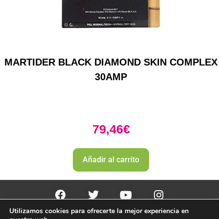
MARTIDER BLACK DIAMOND SKIN COMPLEX
30AMP
79,46
€
Añadir al carrito
Utilizamos cookies para ofrecerte la mejor experiencia en
PharmaZone 
© 2022
 | |
Politica envio y devoluciones. 