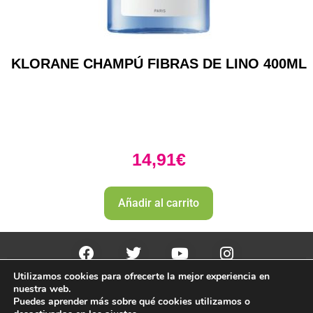
KLORANE CHAMPÚ FIBRAS DE LINO 400ML
14,91
€
Añadir al carrito
Utilizamos cookies para ofrecerte la mejor experiencia en
PharmaZone 
© 2022
 | |
Politica envio y devoluciones. 
nuestra web.
Politica de devoluciones y rembolso 
Puedes aprender más sobre qué cookies utilizamos o