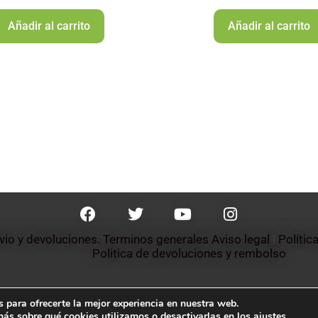
Añadir al carrito
Añadir al carrito
nvio y devoluciones. Terminos generales
Aviso legal
 | 
Polític
Politica de devoluciones y rembolso 
 para ofrecerte la mejor experiencia en nuestra web.
ás sobre qué cookies utilizamos o desactivarlas en los
ajustes
.