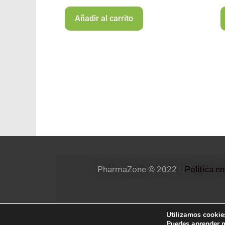
Añadir al carrito
PharmaZone 
© 2022
 | |
Politica e
Utilizamos cookies
Puedes aprender m