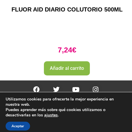
FLUOR AID DIARIO COLUTORIO 500ML
7,24
€
Añadir al carrito
Utilizamos cookies para ofrecerte la mejor experiencia en
PharmaZone 
© 2022
 | |
Politica envio y devoluciones. 
nuestra web.
Politica de devoluciones y rembolso 
Puedes aprender más sobre qué cookies utilizamos o
desactivarlas en los
ajustes
.
Aceptar