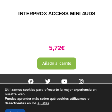
INTERPROX ACCESS MINI 4UDS
5,72
€
Añadir al carrito
Utilizamos cookies para ofrecerte la mejor experiencia en
PharmaZone 
© 2022
 | |
Politica envio y devoluciones. 
nuestra web.
Politica de devoluciones y rembolso 
Puedes aprender más sobre qué cookies utilizamos o
desactivarlas en los
ajustes
.