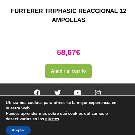
FURTERER TRIPHASIC REACCIONAL 12
AMPOLLAS
58,67
€
Añadir al carrito
Utilizamos cookies para ofrecerte la mejor experiencia en
PharmaZone 
© 2022
 | |
Politica envio y devoluciones. 
nuestra web.
Politica de devoluciones y rembolso 
Puedes aprender más sobre qué cookies utilizamos o
desactivarlas en los
ajustes
.
Aceptar