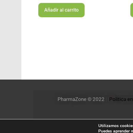
Añadir al carrito
PharmaZone 
© 2022
 | |
Politica e
Utilizamos cookies
Puedes aprender m