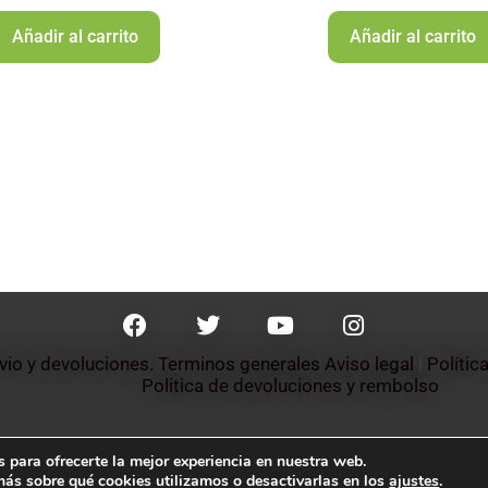
Añadir al carrito
Añadir al carrito
nvio y devoluciones. Terminos generales
Aviso legal
 | 
Polític
Politica de devoluciones y rembolso 
 para ofrecerte la mejor experiencia en nuestra web.
ás sobre qué cookies utilizamos o desactivarlas en los
ajustes
.