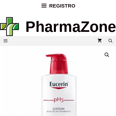
REGISTRO
PharmaZone