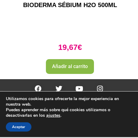
BIODERMA SÉBIUM H2O 500ML
19,67
€
Añadir al carrito
Utilizamos cookies para ofrecerte la mejor experiencia en
PharmaZone 
© 2022
 | |
Politica envio y devoluciones. 
nuestra web.
Politica de devoluciones y rembolso 
Puedes aprender más sobre qué cookies utilizamos o
desactivarlas en los
ajustes
.
Aceptar