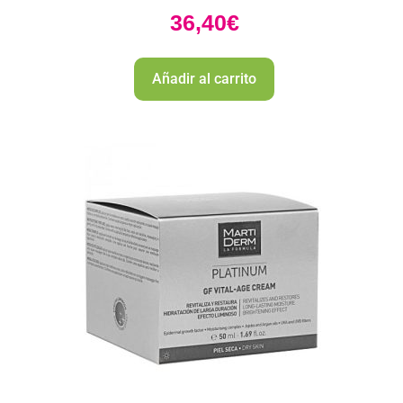
36,40
€
Añadir al carrito