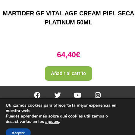
MARTIDER GF VITAL AGE CREAM PIEL SECA
PLATINUM 50ML
64,40
€
Añadir al carrito
Utilizamos cookies para ofrecerte la mejor experiencia en
PharmaZone 
© 2022
 | |
Politica envio y devoluciones. 
nuestra web.
Politica de devoluciones y rembolso 
Puedes aprender más sobre qué cookies utilizamos o
desactivarlas en los
ajustes
.
Aceptar