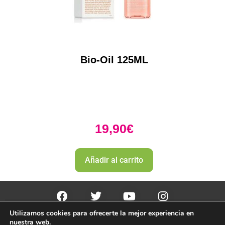
Bio-Oil 125ML
19,90
€
Añadir al carrito
Utilizamos cookies para ofrecerte la mejor experiencia en
PharmaZone 
© 2022
 | |
Politica envio y devoluciones. 
nuestra web.
Politica de devoluciones y rembolso 