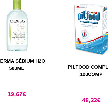
DERMA SÉBIUM H2O
PILFOOD COMP
500ML
120COMP
19,67
€
48,22
€