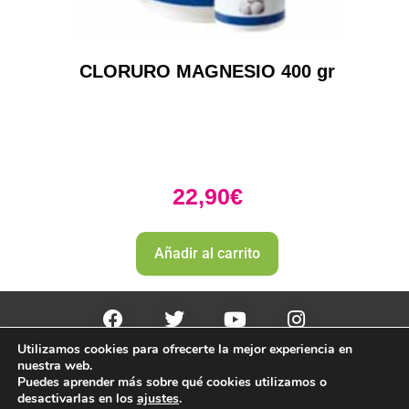
CLORURO MAGNESIO 400 gr
22,90
€
Añadir al carrito
Utilizamos cookies para ofrecerte la mejor experiencia en
PharmaZone 
© 2022
 | |
Politica envio y devoluciones. 
nuestra web.
Politica de devoluciones y rembolso 
Puedes aprender más sobre qué cookies utilizamos o
desactivarlas en los
ajustes
.