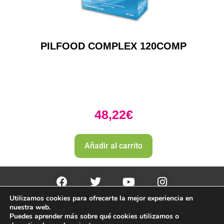
PILFOOD COMPLEX 120COMP
48,22
€
Añadir al carrito
Utilizamos cookies para ofrecerte la mejor experiencia en
PharmaZone 
© 2022
 | |
Politica envio y devoluciones. 
nuestra web.
Politica de devoluciones y rembolso 
Puedes aprender más sobre qué cookies utilizamos o