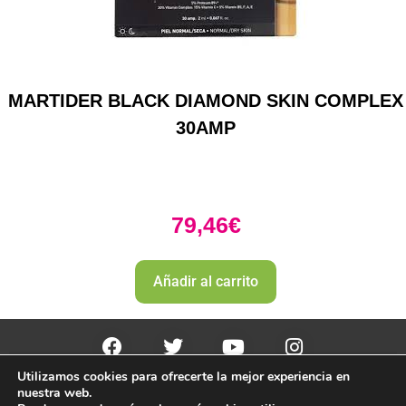
MARTIDER BLACK DIAMOND SKIN COMPLEX
30AMP
79,46
€
Añadir al carrito
Utilizamos cookies para ofrecerte la mejor experiencia en
PharmaZone 
© 2022
 | |
Politica envio y devoluciones. 
nuestra web.
Politica de devoluciones y rembolso 