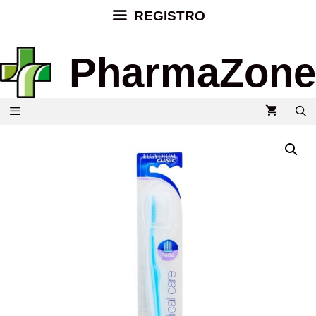
REGISTRO
PharmaZone