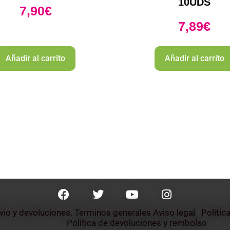
10UDS
7,90
€
7,89
€
Añadir al carrito
Añadir al carrito
nvio y devoluciones. Terminos generales
Aviso legal
 | 
Polític
Politica de devoluciones y rembolso 