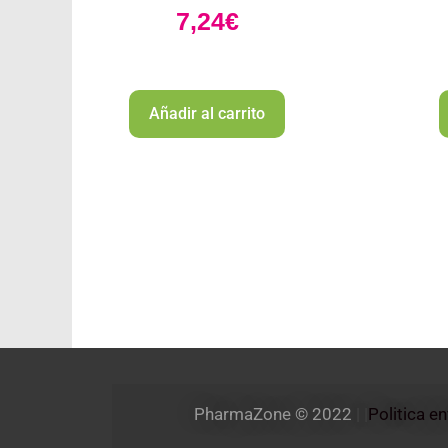
7,24
€
Añadir al carrito
PharmaZone 
© 2022
 | |
Politica e